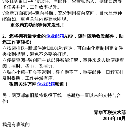
√
多任务窗口--可读邮件、写邮件、查看联系人、创建日历等
多任务并行，工作效率提升。
√
全新页面布局--竖向导航，充分利用横向空间，目录显示伸
缩自如、重点关注内容登录即现。
更多精彩功能等你来发现！
2
、您将拥有最专业的
企业邮箱
APP，随时随地收发邮件，助
您工作更轻松!
△按需推送--新邮件通知0.01秒速达，可自由化定制指定文件
夹收到提醒，避免不必要的打扰。
△便捷查阅--独创同主题邮件智能汇聚，事件来龙去脉便捷查
阅，省时、省心、又省力。
△贴心小秘--开会不迟到，客户跑不了，重要邮件、日程安排
及时提醒，工作井然有序。
敬请关注万网
企业邮箱
频道！
另，网页邮箱旧版将退役下线，感谢您一直以来的支持与合
作!
青华互联技术部
2014
年
10
月
我是有底线的