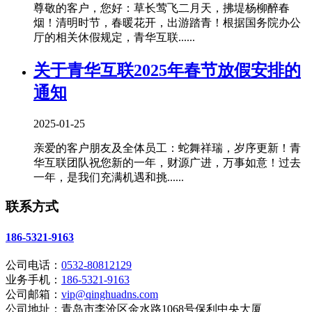
尊敬的客户，您好：草长莺飞二月天，拂堤杨柳醉春
烟！清明时节，春暖花开，出游踏青！根据国务院办公
厅的相关休假规定，青华互联......
关于青华互联2025年春节放假安排的
通知
2025-01-25
亲爱的客户朋友及全体员工：蛇舞祥瑞，岁序更新！青
华互联团队祝您新的一年，财源广进，万事如意！过去
一年，是我们充满机遇和挑......
联系方式
186-5321-9163
公司电话：
0532-80812129
业务手机：
186-5321-9163
公司邮箱：
vip@qinghuadns.com
公司地址：青岛市李沧区金水路1068号保利中央大厦