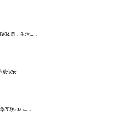
，生活......
......
25......