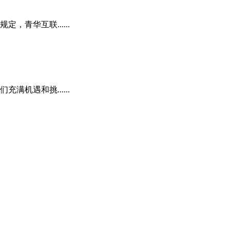
青华互联......
机遇和挑......