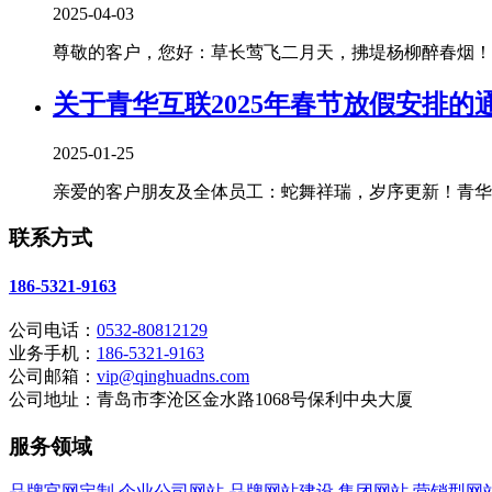
2025-04-03
尊敬的客户，您好：草长莺飞二月天，拂堤杨柳醉春烟！清
关于青华互联2025年春节放假安排的
2025-01-25
亲爱的客户朋友及全体员工：蛇舞祥瑞，岁序更新！青华互
联系方式
186-5321-9163
公司电话：
0532-80812129
业务手机：
186-5321-9163
公司邮箱：
vip@qinghuadns.com
公司地址：青岛市李沧区金水路1068号保利中央大厦
服务领域
品牌官网定制
企业公司网站
品牌网站建设
集团网站
营销型网