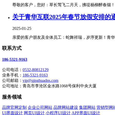
尊敬的客户，您好：草长莺飞二月天，拂堤杨柳醉春烟！清
关于青华互联2025年春节放假安排的
2025-01-25
亲爱的客户朋友及全体员工：蛇舞祥瑞，岁序更新！青华互
联系方式
186-5321-9163
公司电话：
0532-80812129
业务手机：
186-5321-9163
公司邮箱：
vip@qinghuadns.com
公司地址：青岛市李沧区金水路1068号保利中央大厦
服务领域
品牌官网定制
企业公司网站
品牌网站建设
集团网站
营销型网
UI界面设计
网页UI设计
小程序UI设计
APP界面UI设计