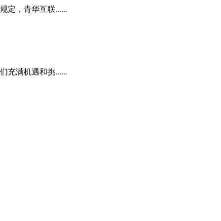
青华互联......
机遇和挑......