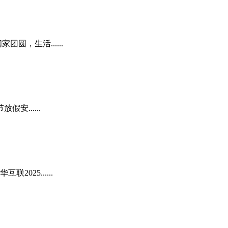
，生活......
......
25......