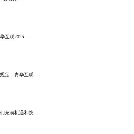
25......
青华互联......
机遇和挑......