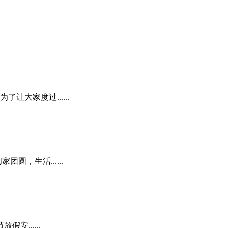
大家度过......
，生活......
......