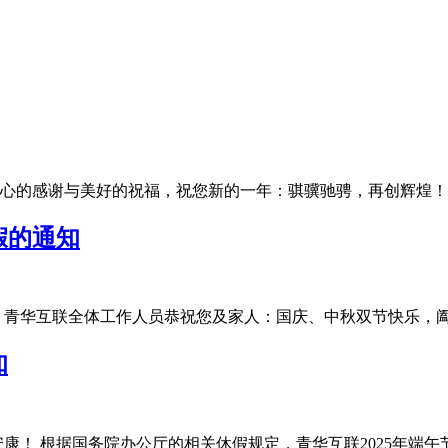
的感谢与美好的祝福，祝您新的一年：骐骥驰骋，再创辉煌！为了让
假的通知
华互联全体工作人员恭祝您及家人：国庆、中秋双节快乐，阖家团圆
知
 根据国务院办公厅的相关休假规定，青华互联2025年端午节放假安