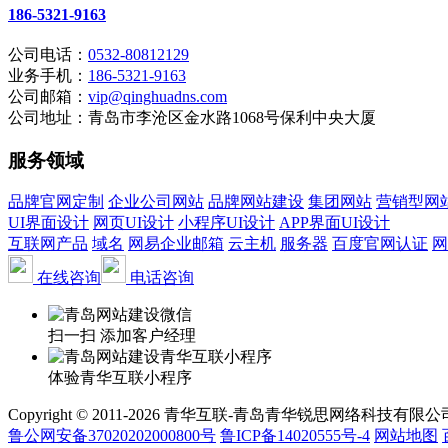
186-5321-9163
公司电话：
0532-80812129
业务手机：
186-5321-9163
公司邮箱：
vip@qinghuadns.com
公司地址：青岛市李沧区金水路1068号保利中央大厦
服务领域
品牌官网定制
企业公司网站
品牌网站建设
集团网站
营销型网
UI界面设计
网页UI设计
小程序UI设计
APP界面UI设计
互联网产品
域名
网易企业邮箱
云主机
服务器
百度官网认证
网
在线咨询
电话咨询
扫一扫 添加客户经理
体验青华互联小程序
Copyright © 2011-2026 青华互联-青岛青华锐思网络科技有限公司 www.qin
鲁公网安备37020202000800号
鲁ICP备14020555号-4
网站地图