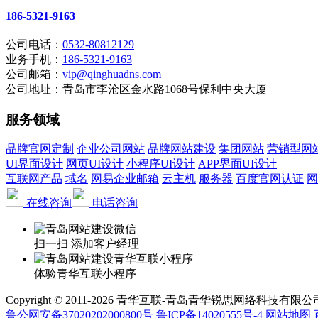
186-5321-9163
公司电话：
0532-80812129
业务手机：
186-5321-9163
公司邮箱：
vip@qinghuadns.com
公司地址：青岛市李沧区金水路1068号保利中央大厦
服务领域
品牌官网定制
企业公司网站
品牌网站建设
集团网站
营销型网
UI界面设计
网页UI设计
小程序UI设计
APP界面UI设计
互联网产品
域名
网易企业邮箱
云主机
服务器
百度官网认证
网
在线咨询
电话咨询
扫一扫 添加客户经理
体验青华互联小程序
Copyright © 2011-2026 青华互联-青岛青华锐思网络科技有限公司 www.qin
鲁公网安备37020202000800号
鲁ICP备14020555号-4
网站地图