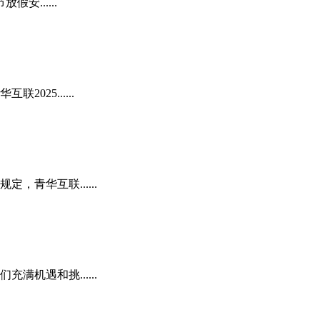
......
25......
青华互联......
机遇和挑......