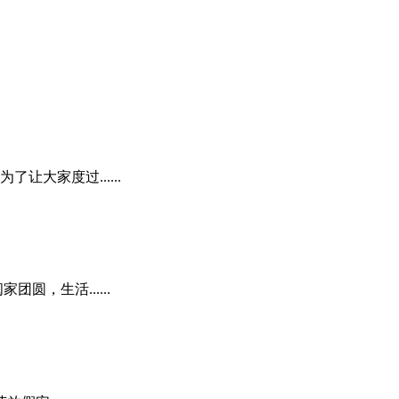
大家度过......
，生活......