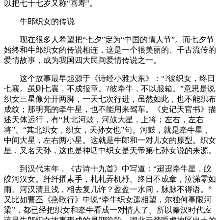
以把七十七岁又称“喜寿”。
牛郎织女的传说
现在很多人希望把“七夕”定为“中国的情人节”。而七夕节
始终和牛郎织女的传说相连，这是一个很美丽的、千古流传的
爱情故事，成为我国四大民间爱情传说之一。
这个故事最早起源于《诗经小雅大东》：“?彼织女，终日
七襄。虽则七襄，不成报章。?彼牵牛，不以服箱。”意思是说
织女三星像分开两脚，一天七次行进，虽然如此，也不能织布
成纹；那明亮的牵牛星，也不能用来驾车。《史记天官书》描
述天体运行，有“其北河鼓，河鼓大星，上将；左右，左右
将”、“其北织女，织女，天孙女也”句。河鼓，就是牵牛星，
中间大星，左右两小星。这就是牛郎和一对儿女的原型。织女
星，又名天孙，这也是神话中织女是天帝第七孙女说的来源。
到汉代末年，《古诗十九首》中写道：“迢迢牵牛星，皎
皎河汉女。纤纤擢素手，札札弄机杼。终日不成章，泣涕零如
雨。河汉清且浅，相去复几许？盈盈一水间，脉脉不得语。”
又比如曹丕《燕歌行》中说“牵牛织女遥相望，尔独何辜限河
梁”，都已经把织女和牵牛看成一对情人了。所以秦汉时代应