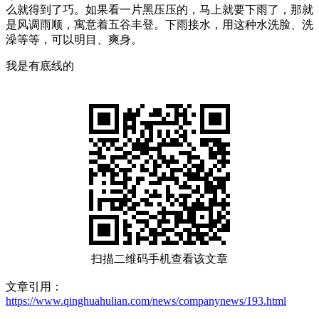
么就得到了巧。如果看一片黑压压的，马上就要下雨了，那就
是风调雨顺，寓意着五谷丰登。下雨接水，用这种水洗脸、洗
澡等等，可以明目、爽身。
我是有底线的
扫描二维码手机查看该文章
文章引用：
https://www.qinghuahulian.com/news/companynews/193.html