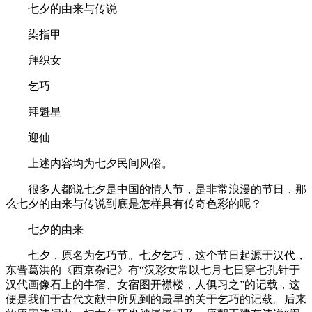
七夕的由来与传说
染指甲
拜织女
乞巧
拜魁星
迎仙
上述内容均为七夕民间风俗。
很多人都说七夕是中国的情人节，是非常浪漫的节日，那
么七夕的由来与传说到底是怎样具有传奇色彩的呢？
七夕的由来
七夕，原名为乞巧节。七夕乞巧，这个节日起源于汉代，
东晋葛洪的《西京杂记》有“汉彩女常以七月七日穿七孔针于
汉代画像石上的牛宿、女宿图开襟楼，人俱习之”的记载，这
便是我们于古代文献中所见到的最早的关于乞巧的记载。后来