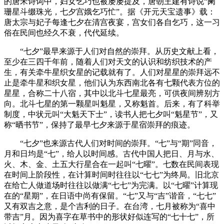
的唐宋诗词中，妇女乞巧也被屡屡提及，唐朝王建有诗说“阑
珊星斗缀珠光，七夕宫娥乞巧忙”。据《开元天宝遗事》载：
唐太宗与妃子每逢七夕在清宫夜宴，宫女们各自乞巧，这一习
俗在民间也经久不衰，代代延续。
“七夕”最早来源于人们对自然的崇拜。从历史文献上看，
至少在三四千年前，随着人们对天文的认识和纺织技术的产
生，有关牵牛星织女星的记载就有了。人们对星星的崇拜远不
止是牵牛星和织女星，他们认为东西南北各有七颗代表方位的
星星，合称二十八宿，其中以北斗七星最亮，可供夜间辨别方
向。北斗七星的第一颗星叫魁星，又称魁首。后来，有了科举
制度，中状元叫“大魁天下士”，读书人把七夕叫“魁星节”，又
称“晒书节”，保持了最早七夕来源于星宿崇拜的痕迹。
“七夕”也来源古代人们对时间的崇拜。“七”与“期”同音，
月和日均是“七”，给人以时间感。古代中国人把日、月与水、
火、木、金、土五大行星合在一起叫“七曜”。七数在民间表现
在时间上阶段性，在计算时间时往往以“七七”为终局。旧北京
在给亡人做道场时往往以做满“七七”为完满。以“七曜”计算现
在的“星期”，在日语中尚有保留。“七”又与“吉”谐音，“七七”
又有双吉之意，是个吉利的日子。在台湾，七月被称为“喜中
带吉”月。因为喜字在草书中的形状好似连写的“七十七”，所