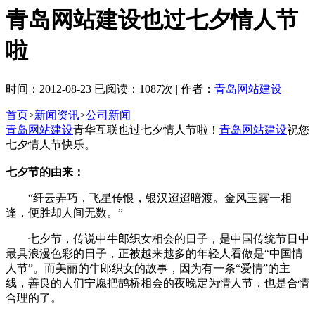
青岛网站建设也过七夕情人节
啦
时间：2012-08-23 已阅读：1087次 | 作者：
青岛网站建设
首页
>
新闻资讯
>
公司新闻
青岛网站建设
青华互联也过七夕情人节啦！
青岛网站建设
祝您
七夕情人节快乐。
七夕节的由来：
“纤云弄巧，飞星传恨，银汉迢迢暗渡。金风玉露一相
逢，便胜却人间无数。”
七夕节，传说中牛郎织女相会的日子，是中国传统节日中
最具浪漫色彩的日子，正被越来越多的年轻人看做是“中国情
人节”。而美丽的牛郎织女的故事，因为有一条“爱情”的主
线，善良的人们宁愿把鹊桥相会的夜晚定为情人节，也是合情
合理的了。