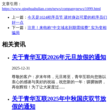
文章引用：
https://www.qinghuahulian.com/news/companynews/1099.html
上一篇：
今天是1024程序员节 请对身边可爱的程序员们
好一点
下一篇：
注意！来电称“中文域名到期需续费” 实为变相
骗局
相关资讯
关于青华互联2026年元旦放假的通知
2025-12-31
尊敬的客户：岁末年终，元旦将至，青华互联向您致以
衷心的感谢与美好的祝福，祝您新的一年：骐骥驰骋，
再创辉煌！为了让大家度过......
关于青华互联2025年中秋国庆双节放
假的通知