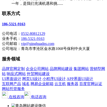
一年，是我们充满机遇和挑......
联系方式
186-5321-9163
公司电话：
0532-80812129
业务手机：
186-5321-9163
公司邮箱：
vip@qinghuadns.com
公司地址：青岛市李沧区金水路1068号保利中央大厦
服务领域
品牌官网定制
企业公司网站
品牌网站建设
集团网站
营销型网
站
响应式网站
外贸网站建设
UI界面设计
网页UI设计
小程序UI设计
APP界面UI设计
互联网产品
域名
网易企业邮箱
云主机
服务器
百度官网认证
网站托管服务
在线咨询
电话咨询