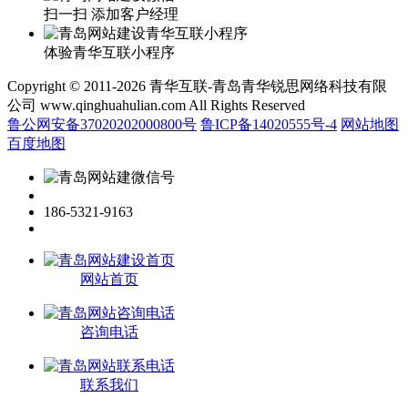
扫一扫 添加客户经理
体验青华互联小程序
Copyright © 2011-2026 青华互联-青岛青华锐思网络科技有限
公司 www.qinghuahulian.com All Rights Reserved
鲁公网安备37020202000800号
鲁ICP备14020555号-4
网站地图
百度地图
186-5321-9163
网站首页
咨询电话
联系我们