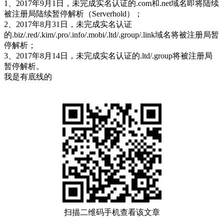
1、2017年9月1日，未完成实名认证的.com和.net域名即将陆续
被注册局陆续暂停解析（Serverhold）；
2、2017年8月31日，未完成实名认证
的.biz/.red/.kim/.pro/.info/.mobi/.ltd/.group/.link域名将被注册局暂
停解析；
3、2017年8月14日，未完成实名认证的.ltd/.group将被注册局
暂停解析。
我是有底线的
扫描二维码手机查看该文章