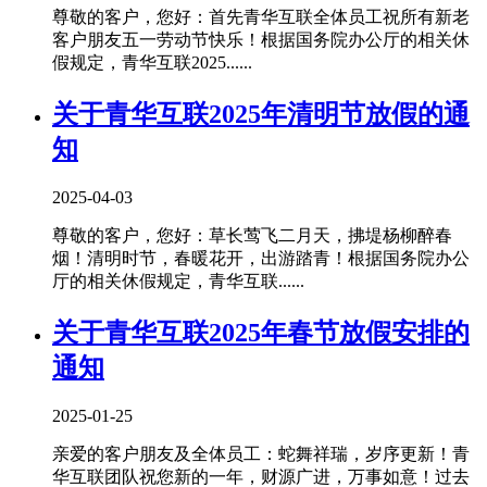
尊敬的客户，您好：首先青华互联全体员工祝所有新老
客户朋友五一劳动节快乐！根据国务院办公厅的相关休
假规定，青华互联2025......
关于青华互联2025年清明节放假的通
知
2025-04-03
尊敬的客户，您好：草长莺飞二月天，拂堤杨柳醉春
烟！清明时节，春暖花开，出游踏青！根据国务院办公
厅的相关休假规定，青华互联......
关于青华互联2025年春节放假安排的
通知
2025-01-25
亲爱的客户朋友及全体员工：蛇舞祥瑞，岁序更新！青
华互联团队祝您新的一年，财源广进，万事如意！过去