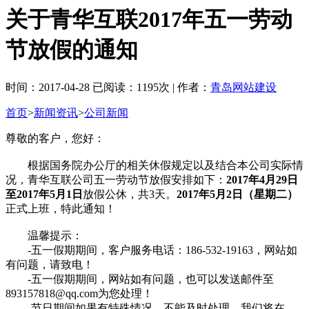
关于青华互联2017年五一劳动
节放假的通知
时间：2017-04-28 已阅读：1195次 | 作者：
青岛网站建设
首页
>
新闻资讯
>
公司新闻
尊敬的客户，您好：
根据国务院办公厅的相关休假规定以及结合本公司实际情
况，青华互联公司五一劳动节放假安排如下：
2017年4月29日
至2017年5月1日
放假公休，共3天。
2017年5月2日（星期二）
正式上班，特此通知！
温馨提示：
-五一假期期间，客户服务电话：186-532-19163，网站如
有问题，请致电！
-五一假期期间，网站如有问题，也可以发送邮件至
893157818@qq.com为您处理！
-节日期间如果有特殊情况，不能及时处理，我们将在