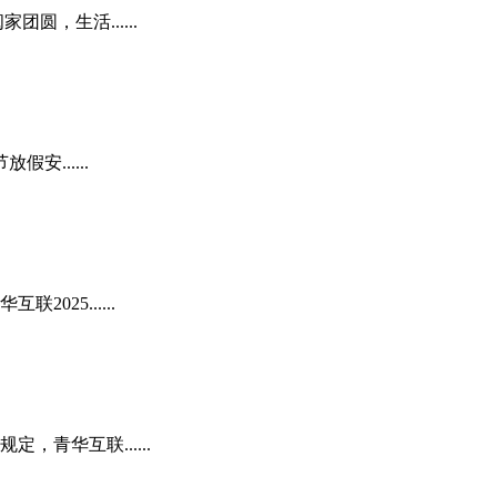
，生活......
......
25......
青华互联......