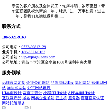
亲爱的客户朋友及全体员工：蛇舞祥瑞，岁序更新！青
华互联团队祝您新的一年，财源广进，万事如意！过去
一年，是我们充满机遇和挑......
联系方式
186-5321-9163
公司电话：
0532-80812129
业务手机：
186-5321-9163
公司邮箱：
vip@qinghuadns.com
公司地址：青岛市李沧区金水路1068号保利中央大厦
服务领域
品牌官网定制
企业公司网站
品牌网站建设
集团网站
营销型网
站
响应式网站
外贸网站建设
UI界面设计
网页UI设计
小程序UI设计
APP界面UI设计
互联网产品
域名
网易企业邮箱
云主机
服务器
百度官网认证
网站托管服务