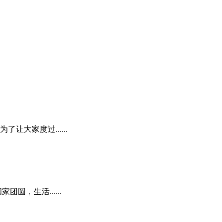
大家度过......
，生活......