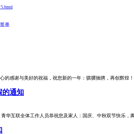
5.html
签单
的感谢与美好的祝福，祝您新的一年：骐骥驰骋，再创辉煌！为了让
假的通知
华互联全体工作人员恭祝您及家人：国庆、中秋双节快乐，阖家团圆
知