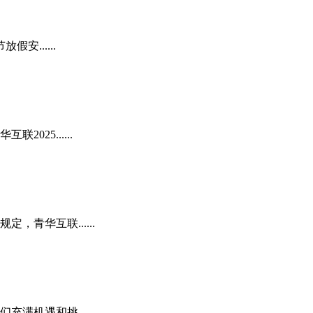
......
25......
青华互联......
机遇和挑......